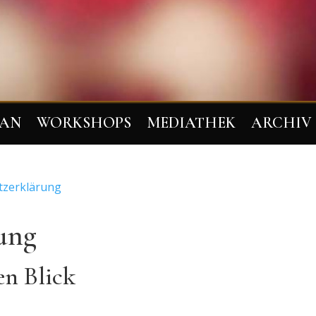
LAN
WORKSHOPS
MEDIATHEK
ARCHIV
tzerklärung
rung
en Blick