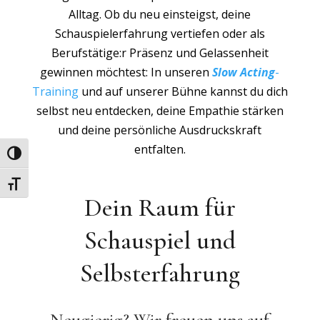
Alltag. Ob du neu einsteigst, deine
Schauspielerfahrung vertiefen oder als
Berufstätige:r Präsenz und Gelassenheit
gewinnen möchtest: In unseren
Slow Acting
-
Training
und auf unserer Bühne kannst du dich
selbst neu entdecken, deine Empathie stärken
und deine persönliche Ausdruckskraft
entfalten.
Umschalten auf hohe Kontraste
Schrift vergrößern
Dein Raum für
Schauspiel und
Selbsterfahrung
Neugierig? Wir freuen uns auf