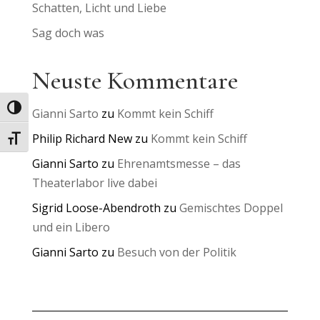
Schatten, Licht und Liebe
Sag doch was
Neuste Kommentare
Umschalten auf hohe Kontraste
Gianni Sarto
zu
Kommt kein Schiff
Philip Richard New
zu
Kommt kein Schiff
Schrift vergrößern
Gianni Sarto
zu
Ehrenamtsmesse – das
Theaterlabor live dabei
Sigrid Loose-Abendroth
zu
Gemischtes Doppel
und ein Libero
Gianni Sarto
zu
Besuch von der Politik