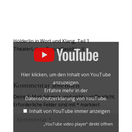
„YouTube
Hölderlin in Wort und Klang, Teil 1.
video
TheaterLabor TraumGesicht e.V.
player“
von
YouTube
anzeigen
Hier klicken, um den Inhalt von YouTube
anzuzeigen.
Kommentar absenden
Erfahre mehr in der
Deine E-Mail-Adresse wird nicht veröffentlicht.
Datenschutzerklärung von YouTube
.
Erforderliche Felder sind mit
*
markiert
Inhalt von YouTube immer anzeigen
„YouTube video player“ direkt öffnen