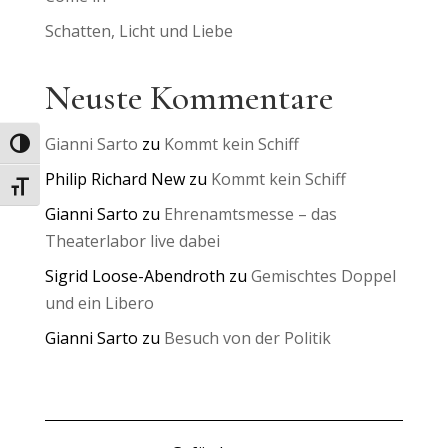
Schatten, Licht und Liebe
Neuste Kommentare
Gianni Sarto
zu
Kommt kein Schiff
Umschalten auf hohe Kontraste
Philip Richard New
zu
Kommt kein Schiff
Schrift vergrößern
Gianni Sarto
zu
Ehrenamtsmesse – das
Theaterlabor live dabei
Sigrid Loose-Abendroth
zu
Gemischtes Doppel
und ein Libero
Gianni Sarto
zu
Besuch von der Politik