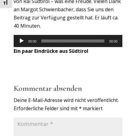
von Rai Südtirol – was eine Freude. Vielen Dank
Schrift vergrößern
an Margot Schwienbacher, dass Sie uns den
Beitrag zur Verfügung gestellt hat. Er läuft ca.
40 Minuten.
Audio-
00:00
00:00
Player
Ein paar Eindrücke aus Südtirol
Kommentar absenden
Deine E-Mail-Adresse wird nicht veröffentlicht.
Erforderliche Felder sind mit
*
markiert