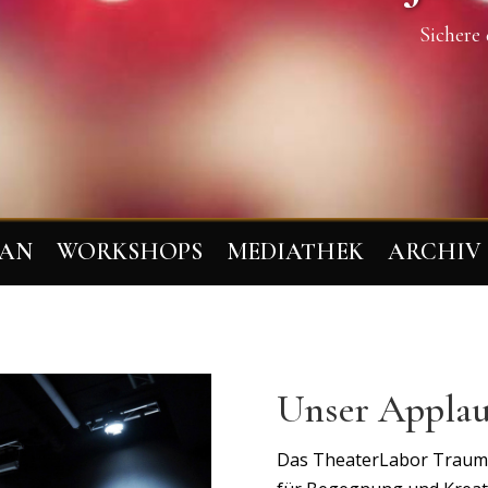
Sichere 
LAN
WORKSHOPS
MEDIATHEK
ARCHIV
Unser Applau
Das TheaterLabor TraumGes