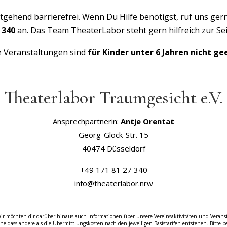
gehend barrierefrei. Wenn Du Hilfe benötigst, ruf uns gern
 340
an. Das Team TheaterLabor steht gern hilfreich zur Sei
 Veranstaltungen sind
für Kinder unter 6 Jahren nicht ge
Theaterlabor Traumgesicht e.V.
Ansprechpartnerin:
Antje Orentat
Georg-Glock-Str. 15
40474 Düsseldorf
+49 171 81 27 340
info@theaterlabor.nrw
r möchten dir darüber hinaus auch Informationen über unsere Vereinsaktivitäten und Veransta
e dass andere als die Übermittlungskosten nach den jeweiligen Basistarifen entstehen. Bitte 