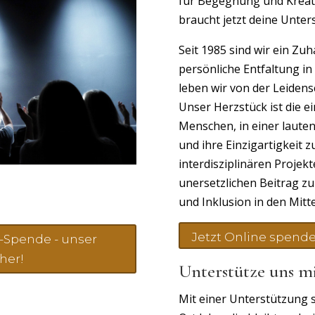
für Begegnung und Kreativ
braucht jetzt deine Unter
Seit 1985 sind wir ein Zu
persönliche Entfaltung in
leben wir von der Leiden
Unser Herzstück ist die ei
Menschen, in einer laute
und ihre Einzigartigkeit 
interdisziplinären Projek
unersetzlichen Beitrag zur
und Inklusion in den Mitte
Jetzt Online spend
e-Spende - unser
cher!
Unterstütze uns m
Mit einer Unterstützung s