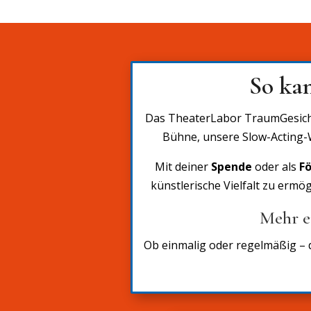
So ka
Das TheaterLabor TraumGesicht i
Bühne, unsere Slow-Acting-W
Mit deiner
Spende
oder als
Fö
künstlerische Vielfalt zu erm
Mehr e
Ob einmalig oder regelmäßig – de