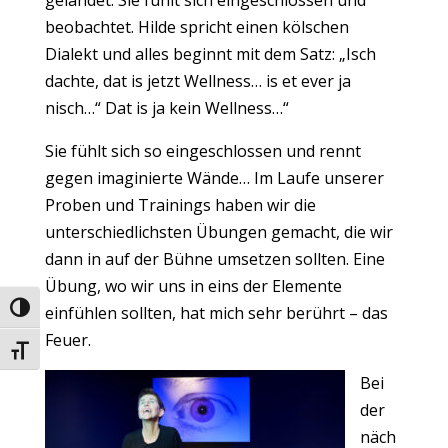
gelandet. Sie fühlt sich eingeschlossen und
beobachtet. Hilde spricht einen kölschen
Dialekt und alles beginnt mit dem Satz: „Isch
dachte, dat is jetzt Wellness… is et ever ja
nisch…“ Dat is ja kein Wellness…“
Sie fühlt sich so eingeschlossen und rennt
gegen imaginierte Wände… Im Laufe unserer
Proben und Trainings haben wir die
unterschiedlichsten Übungen gemacht, die wir
dann in auf der Bühne umsetzen sollten. Eine
Übung, wo wir uns in eins der Elemente
Umschalten auf hohe Kontraste
einfühlen sollten, hat mich sehr berührt – das
Feuer.
Schrift vergrößern
Bei
der
näch