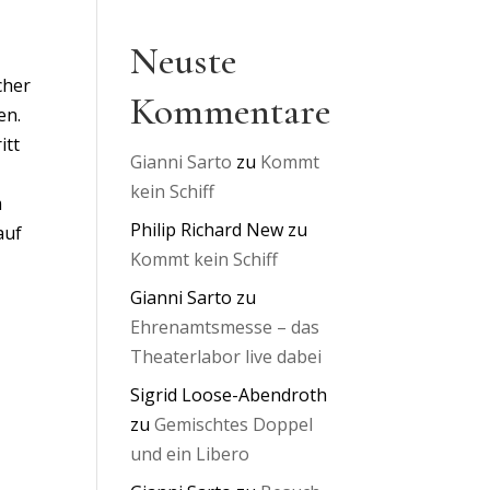
Neuste
cher
Kommentare
en.
itt
Gianni Sarto
zu
Kommt
kein Schiff
m
Philip Richard New
zu
auf
Kommt kein Schiff
Gianni Sarto
zu
Ehrenamtsmesse – das
Theaterlabor live dabei
Sigrid Loose-Abendroth
zu
Gemischtes Doppel
und ein Libero