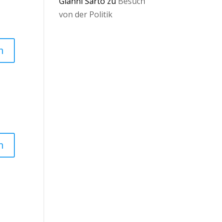
Gianni Sarto
zu
Besuch
von der Politik
n
n