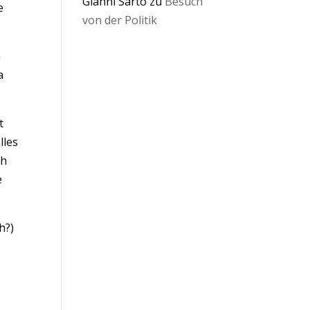
Gianni Sarto
zu
Besuch
e
von der Politik
n
a
t
lles
ch
e
h?)