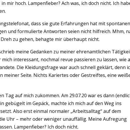
n mir hoch. Lampenfieber? Ach was, ich doch nicht. Ich hab
en.
ungstelefonat, dass sie gute Erfahrungen hat mit spontane
n und formulierte Antworten seien nicht hilfreich. Mhm, n
n Dreh zu gehen, behagte mir überhaupt nicht.
 schrieb meine Gedanken zu meiner ehrenamtlichen Tätigkei
r mich interessant, nochmal revue passieren zu lassen, wie a
dete. Die Kleidungsfrage war auch schnell geklärt, denn i
n meiner Seite. Nichts Kariertes oder Gestreiftes, eine weiß
 den Tag auf mich zukommen. Am 29.07.20 war es dann (endlic
ein gebügelt im Gepäck, machte ich mich auf den Weg ins
etzt. Also erst einmal normaler „Arbeitsalltag“ auf dem
 die Uhr – mehr oder weniger unauffällig. Meine Aufregung
assen. Lampenfieber? Ich doch nicht.