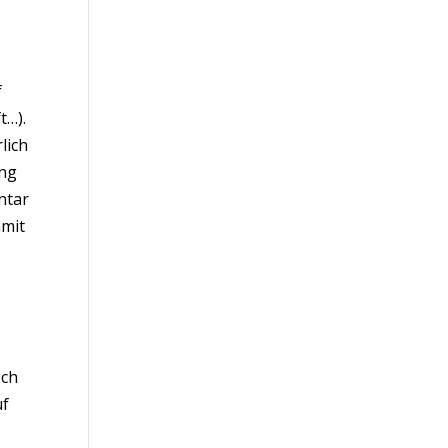
f
t…).
lich
ung
ntar
amit
Ich
uf