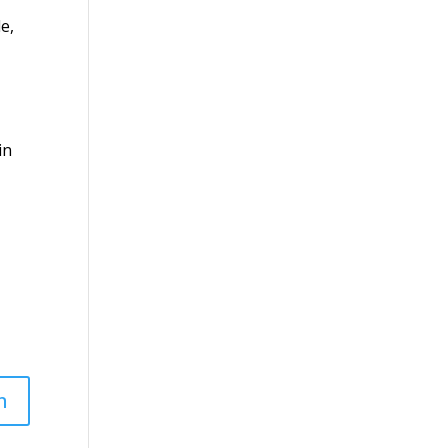
e,
in
n