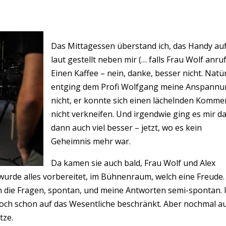
Das Mittagessen überstand ich, das Handy au
laut gestellt neben mir (… falls Frau Wolf anruf
Einen Kaffee – nein, danke, besser nicht. Natür
entging dem Profi Wolfgang meine Anspann
nicht, er konnte sich einen lächelnden Komme
nicht verkneifen. Und irgendwie ging es mir d
dann auch viel besser – jetzt, wo es kein
Geheimnis mehr war.
Da kamen sie auch bald, Frau Wolf und Alex
l wurde alles vorbereitet, im Bühnenraum, welch eine Freude.
n die Fragen, spontan, und meine Antworten semi-spontan. 
 doch schon auf das Wesentliche beschränkt. Aber nochmal a
tze.