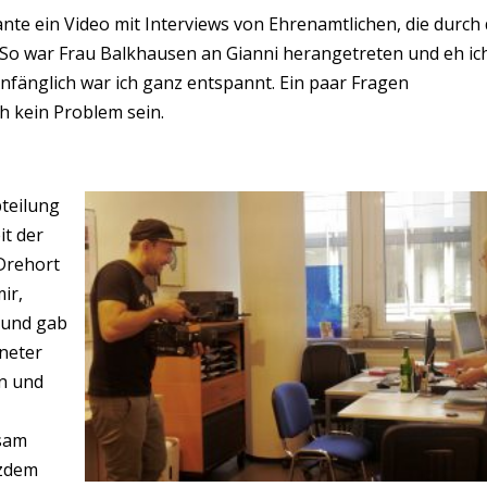
ante ein Video mit Interviews von Ehrenamtlichen, die durch 
 So war Frau Balkhausen an Gianni herangetreten und eh ic
 Anfänglich war ich ganz entspannt. Ein paar Fragen
ch kein Problem sein.
bteilung
it der
Drehort
ir,
 und gab
gneter
en und
gsam
tzdem