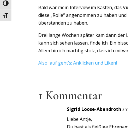
Umschalten auf hohe Kontraste
Bald war mein Interview im Kasten, das 
diese „Rolle“ angenommen zu haben und 
Schrift vergrößern
überstanden zu haben.
Drei lange Wochen später kam dann der L
kann sich sehen lassen, finde ich. Ein biss
Allem bin ich mächtig stolz, dass ich mit
Also, auf geht’s: Anklicken und Liken!
1 Kommentar
Sigrid Loose-Abendroth
am
Liebe Antje,
Du hast als fleißige Ehrenam