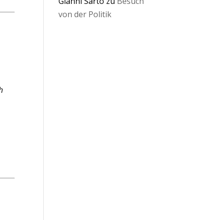
Gianni Sarto
zu
Besuch
von der Politik
h