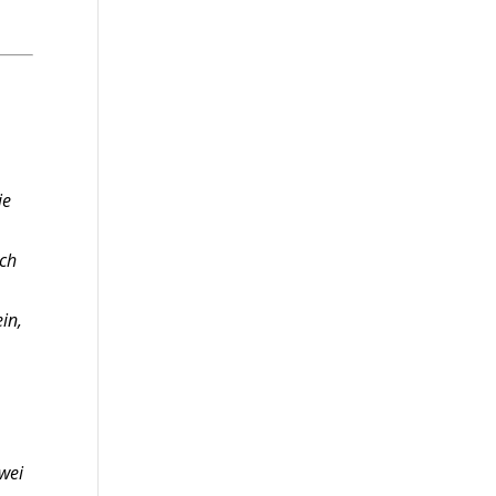
ie
ich
in,
zwei