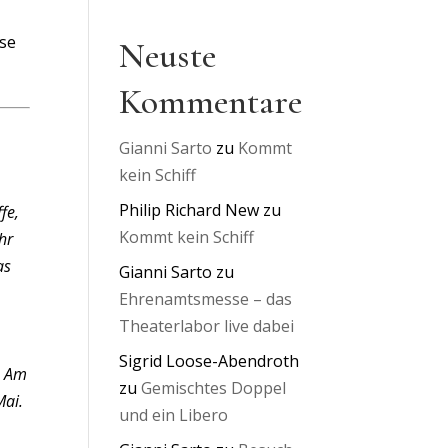
ese
Neuste
Kommentare
Gianni Sarto
zu
Kommt
kein Schiff
Philip Richard New
zu
fe,
Kommt kein Schiff
hr
as
Gianni Sarto
zu
Ehrenamtsmesse – das
Theaterlabor live dabei
Sigrid Loose-Abendroth
r. Am
zu
Gemischtes Doppel
Mai.
und ein Libero