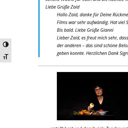
Liebe Grüße
Zaid
Hallo Zaid, danke für Deine Rückmel
Films war sehr aufwändig. Hat viel
Bis bald.
Liebe Grüße
Gianni
Lieber Zaid, es freut mich sehr, d
der anderen – das sind schöne Beloh
Umschalten auf hohe Kontraste
geben konnte. Herzlichen Dank
Sigr
Schrift vergrößern