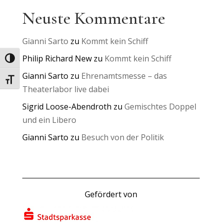
Neuste Kommentare
Gianni Sarto
zu
Kommt kein Schiff
Philip Richard New
zu
Kommt kein Schiff
Umschalten auf hohe Kontraste
Gianni Sarto
zu
Ehrenamtsmesse – das
Schrift vergrößern
Theaterlabor live dabei
Sigrid Loose-Abendroth
zu
Gemischtes Doppel
und ein Libero
Gianni Sarto
zu
Besuch von der Politik
Gefördert von