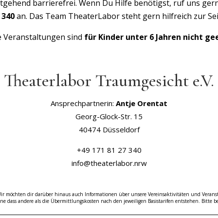
gehend barrierefrei. Wenn Du Hilfe benötigst, ruf uns gern
 340
an. Das Team TheaterLabor steht gern hilfreich zur Sei
 Veranstaltungen sind
für Kinder unter 6 Jahren nicht ge
Theaterlabor Traumgesicht e.V.
Ansprechpartnerin:
Antje Orentat
Georg-Glock-Str. 15
40474 Düsseldorf
+49 171 81 27 340
info@theaterlabor.nrw
r möchten dir darüber hinaus auch Informationen über unsere Vereinsaktivitäten und Veransta
e dass andere als die Übermittlungskosten nach den jeweiligen Basistarifen entstehen. Bitte 