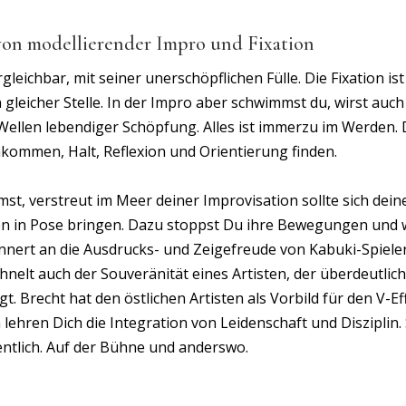
 von modellierender Impro und Fixation
leichbar, mit seiner unerschöpflichen Fülle. Die Fixation ist
an gleicher Stelle. In der Impro aber schwimmst du, wirst auch
Wellen lebendiger Schöpfung. Alles ist immerzu im Werden. 
u ankommen, Halt, Reflexion und Orientierung finden.
st, verstreut im Meer deiner Improvisation sollte sich dein
n in Pose bringen. Dazu stoppst Du ihre Bewegungen und 
innert an die Ausdrucks- und Zeigefreude von Kabuki-Spiele
 ähnelt auch der Souveränität eines Artisten, der überdeutlic
 Brecht hat den östlichen Artisten als Vorbild für den V-Ef
lehren Dich die Integration von Leidenschaft und Disziplin. 
entlich. Auf der Bühne und anderswo.