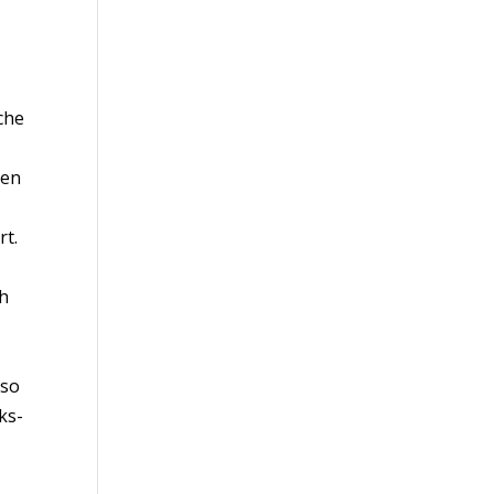
che
den
rt.
ch
 so
ks-