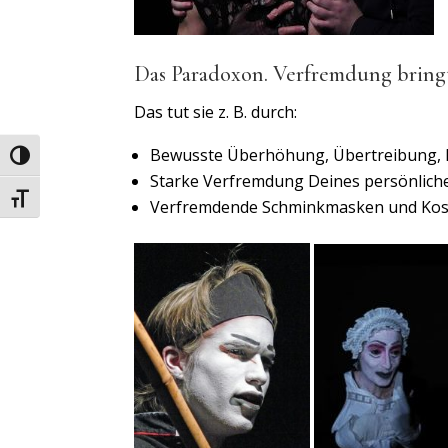
Das Paradoxon. Verfremdung bringt
Das tut sie z. B. durch:
Bewusste Überhöhung, Übertreibung, E
Umschalten auf hohe Kontraste
Starke Verfremdung Deines persönliche
Schrift vergrößern
Verfremdende Schminkmasken und Kos