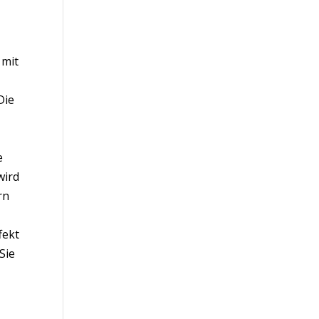
 mit
Die
e
wird
rn
h
fekt
Sie