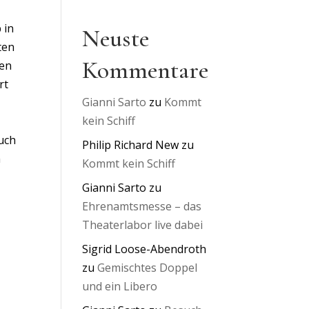
 in
Neuste
ten
Kommentare
hen
rt
Gianni Sarto
zu
Kommt
kein Schiff
auch
Philip Richard New
zu
m
Kommt kein Schiff
Gianni Sarto
zu
Ehrenamtsmesse – das
Theaterlabor live dabei
Sigrid Loose-Abendroth
zu
Gemischtes Doppel
und ein Libero