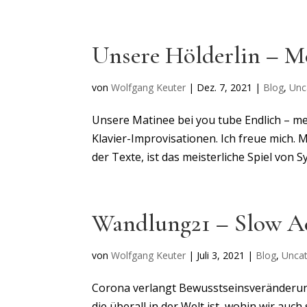
Unsere Hölderlin – Me
von
Wolfgang Keuter
|
Dez. 7, 2021
|
Blog
,
Unc
Unsere Matinee bei you tube Endlich – me
Klavier-Improvisationen. Ich freue mich. 
der Texte, ist das meisterliche Spiel von Sy
Wandlung21 – Slow A
von
Wolfgang Keuter
|
Juli 3, 2021
|
Blog
,
Uncat
Corona verlangt Bewusstseinsveränderu
die überall in der Welt ist, wohin wir auc