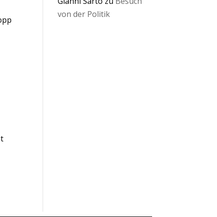
Gianni Sarto
zu
Besuch
von der Politik
topp
t