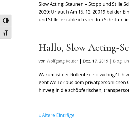
Slow Acting: Staunen – Stopp und Stille S
2020: Urlaut h Am 15. 12. 20019 bei der E
und Stille erzähle ich von drei Schritten im.
Umschalten auf hohe Kontraste
Schrift vergrößern
Hallo, Slow Acting-S
von
Wolfgang Keuter
|
Dez. 17, 2019
|
Blog
,
Un
Warum ist der Rollentext so wichtig? Ich 
geht.Weil er aus dem privatpersönlichen
hinweg in die schöpferischen, transpersona
« Ältere Einträge