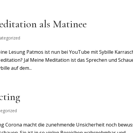
ditation als Matinee
ategorized
ine Lesung Patmos ist nun bei YouTube mit Sybille Karrasc
Meditation? Ja! Meine Meditation ist das Sprechen und Schau
bille auf dem...
cting
egorized
ng Corona macht die zunehmende Unsicherheit noch bewus
h schauen. Sie ist in so vielen Bereichen wahrnehmbar und