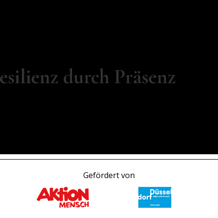
tags, 10:00 bis 12:15 Uhr, alle zwei Wochen, kontinuierlich
terbildung
esilienz
durch
Präsenz
 gegenwärtig, stärke deine Resilienz durch Präsenz mit Slow
ng.
tung:
Wolfgang Keuter
Gefördert von