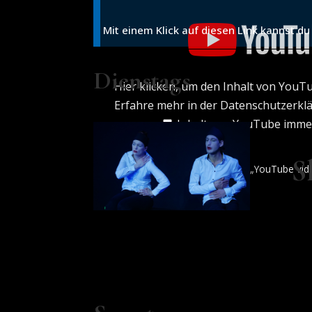
video
player“
von
Mit einem Klick auf diesen Link kannst du
YouTube
anzeigen
Dienstags
Hier klicken, um den Inhalt von YouT
Erfahre mehr in der
Datenschutzerkl
Inhalt von YouTube imme
Dien
S
„YouTube vide
Kun
Lei