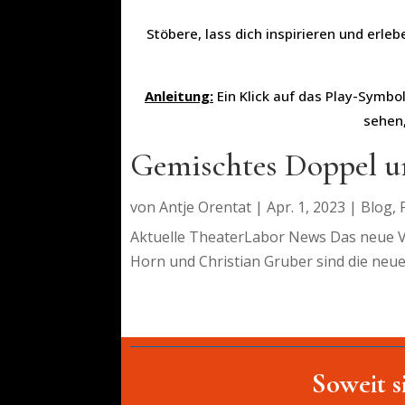
Stöbere, lass dich inspirieren und erle
Anleitung:
Ein Klick auf das Play-Symbol
sehen,
Gemischtes Doppel u
von
Antje Orentat
|
Apr. 1, 2023
|
Blog
,
Aktuelle TheaterLabor News Das neue Vo
Horn und Christian Gruber sind die neuen
Soweit s