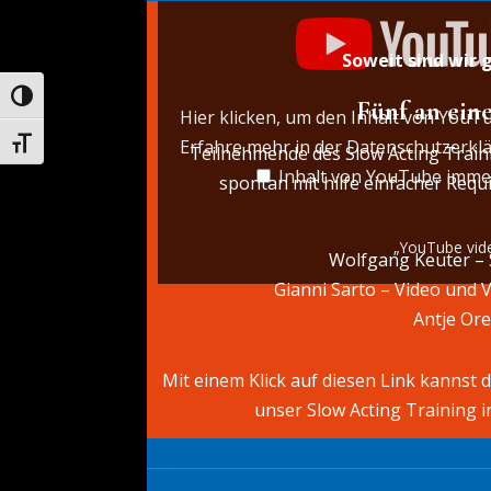
player“
von
YouTube
Soweit sind wi
anzeigen
Umschalten auf hohe Kontraste
Fünf an ein
Hier klicken, um den Inhalt von YouT
Erfahre mehr in der
Datenschutzerkl
Schrift vergrößern
Teilnehmende des Slow Acting Train
Inhalt von YouTube imme
spontan mit hilfe einfacher Requ
„YouTube vide
Wolfgang Keuter – 
Gianni Sarto – Video und V
Antje Ore
Mit einem Klick auf diesen Link kannst 
unser Slow Acting Training i