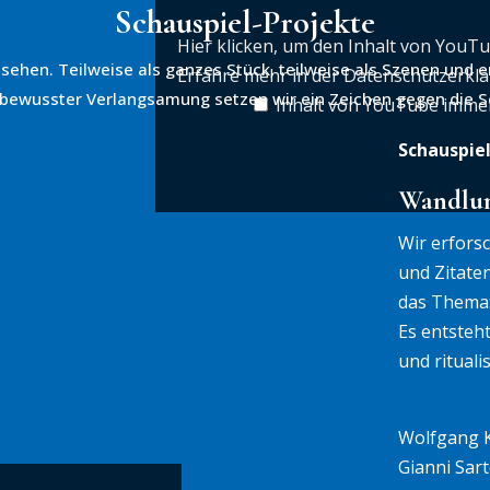
Schauspiel-Projekte
Hier klicken, um den Inhalt von YouT
 sehen. Teilweise als ganzes Stück, teilweise als Szenen und
Erfahre mehr in der
Datenschutzerkl
 bewusster Verlangsamung setzen wir ein Zeichen gegen die Sch
Inhalt von YouTube imme
Schauspie
Wandlun
Wir erfors
und Zitate
das Thema
Es entsteht
und rituali
Wolfgang K
Gianni Sar