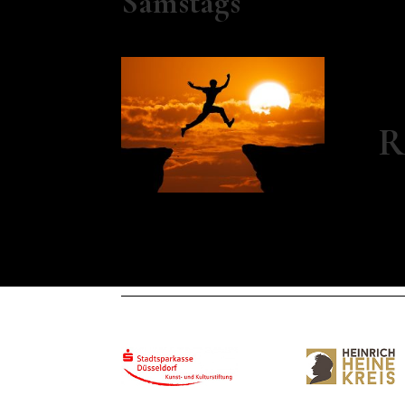
Samstags
Sams
Wei
R
Sei
Acti
Lei