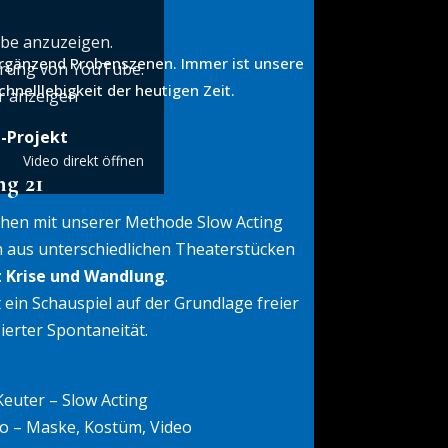
ube anzuzeigen.
 ergänzend Probenszenen. Immer ist unsere
ärung von YouTube
.
nelllebigkeit der heutigen Zeit.
r anzeigen
l-Projekt
Video direkt öffnen
g 21
chen mit unserer Methode Slow Acting
n aus unterschiedlichen Theaterstücken
:
Krise und Wandlung
.
 ein Schauspiel auf der Grundlage freier
sierter Spontaneität.
euter – Slow Acting
to – Maske, Kostüm, Video