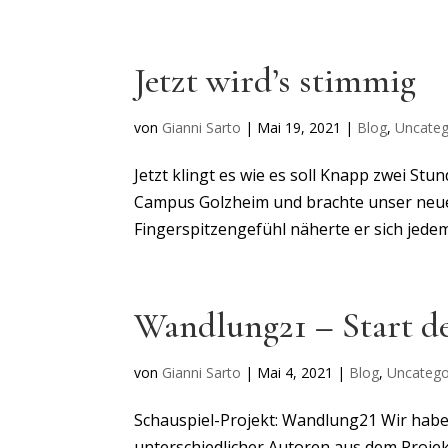
Jetzt wird’s stimmig
von
Gianni Sarto
|
Mai 19, 2021
|
Blog
,
Uncateg
Jetzt klingt es wie es soll Knapp zwei S
Campus Golzheim und brachte unser neues 
Fingerspitzengefühl näherte er sich jedem 
Wandlung21 – Start de
von
Gianni Sarto
|
Mai 4, 2021
|
Blog
,
Uncatego
Schauspiel-Projekt: Wandlung21 Wir hab
unterschiedlicher Autoren aus dem Proje