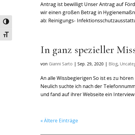
Antrag ist bewilligt Unser Antrag auf Fö
wir einen großen Betrag in Hygienemaßnah
ab: Reinigungs- Infektionsschutzausstatt
Umschalten auf hohe Kontraste
Schrift vergrößern
In ganz spezieller M
von
Gianni Sarto
|
Sep. 29, 2020
|
Blog
,
Uncate
An alle Wissbegierigen So ist es zu höre
Neulich suchte ich nach der Telefonnumme
und fand auf ihrer Webseite ein Interview
« Ältere Einträge