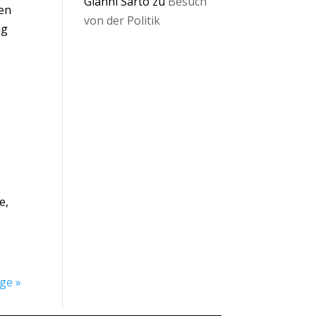
Gianni Sarto
zu
Besuch
nen
von der Politik
ag
e,
ge »